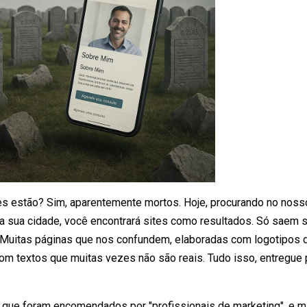
les estão? Sim, aparentemente mortos. Hoje, procurando no nos
na sua cidade, você encontrará sites como resultados. Só saem s
á? Muitas páginas que nos confundem, elaboradas com logotipos
com textos que muitas vezes não são reais. Tudo isso, entregue 
 que foram encomendados por "profissionais de marketing", e ma