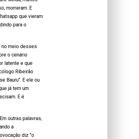
so, morreram. E
hatsapp que vieram
dindo para o
o, no meio desses
bre o cenário
r latente e que
icólogo Ribeirão
se Bauru". E ele ou
que já tem um
recisam. E é
 Em outras palavras,
ando a
rovocação diz "o