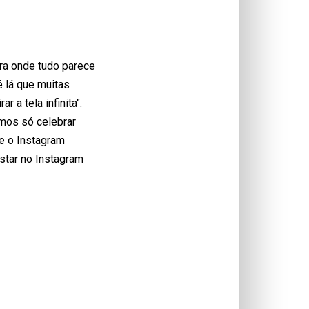
ara onde tudo parece
é lá que muitas
 a tela infinita".
mos só celebrar
e o Instagram
star no Instagram