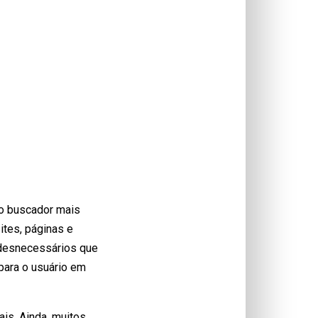
so buscador mais
ites, páginas e
 desnecessários que
para o usuário em
is. Ainda, muitos