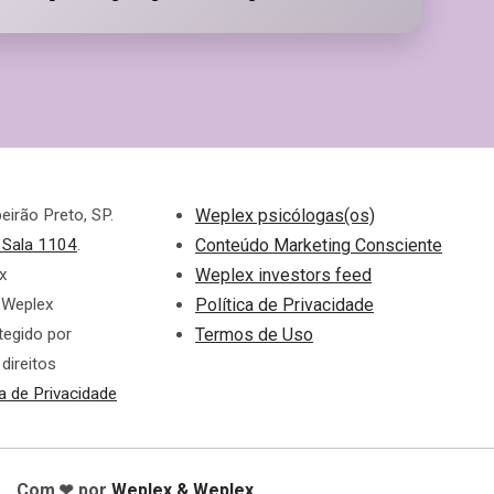
rão Preto, SP.
Weplex psicólogas(os)
, Sala 1104
.
Conteúdo Marketing Consciente
x
Weplex investors feed
 Weplex
Política de Privacidade
tegido por
Termos de Uso
direitos
ca de Privacidade
❤
Com
por
Weplex
& Weplex