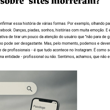
 sobre "sites morreram?"
firmar essa história de várias formas. Por exemplo, olhando p
acebook. Danças, piadas, sonhos, histórias com muita emoção. E 
va de tirar um pouco da atenção do usuário que "não para de girar
omo pode ser desgastante. Mas, pelo momento, podemos e deve
 de profissionais - é que tudo acontece no Instagram. É como s
ma entidade - profissional ou não. Sentimos, achamos, que não e