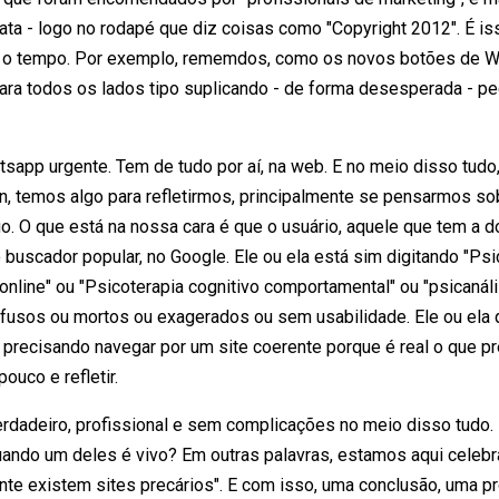
ta - logo no rodapé que diz coisas como "Copyright 2012". É is
 o tempo. Por exemplo, rememdos, como os novos botões de W
ara todos os lados tipo suplicando - de forma desesperada - pe
hatsapp urgente. Tem de tudo por aí, na web. E no meio disso tud
, temos algo para refletirmos, principalmente se pensarmos so
o. O que está na nossa cara é que o usuário, aquele que tem a do
 buscador popular, no Google. Ele ou ela está sim digitando "Ps
online" ou "Psicoterapia cognitivo comportamental" ou "psicanáli
fusos ou mortos ou exagerados ou sem usabilidade. Ele ou ela 
, precisando navegar por um site coerente porque é real o que p
uco e refletir.
verdadeiro, profissional e sem complicações no meio disso tudo.
ando um deles é vivo? Em outras palavras, estamos aqui celebr
nte existem sites precários". E com isso, uma conclusão, uma p