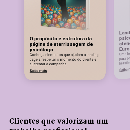
Land
psic
O propósito e estrutura da
atend
página de aterrissagem de
Euro
psicólogo
Uma lei
Conheça elementos que ajudam a landing
para pr
page a respeitar o momento do cliente e
brasile
sustentar a campanha.
Saiba 
Saiba mais
Clientes que valorizam um